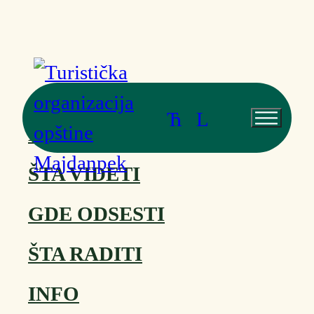
Pređi na glavni sadržaj
Preskoči na
podnožje
Ћ
L
NASLOVNA
ŠTA VIDETI
GDE ODSESTI
ŠTA RADITI
INFO