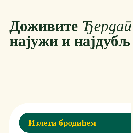
Доживите
Ђердап
најужи и најдубљи
Излети бродићем