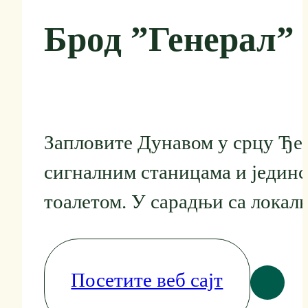
Брод ”Генерал”
Запловите Дунавом у срцу Ђер
сигналним станицама и јединс
тоалетом. У сарадњи са локал
Посетите веб сајт