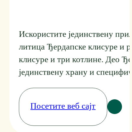
Искористите јединствену прил
литица Ђердапске клисуре и р
клисуре и три котлине. Део Ђ
јединствену храну и специфич
Посетите веб сајт