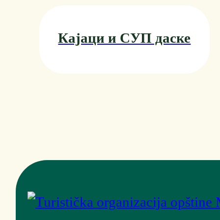
Кајаци и СУП даске