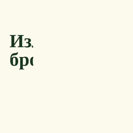
Излети
бродићем