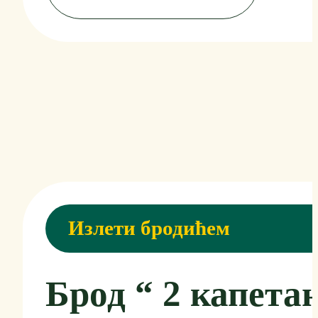
Излети бродићем
Брод “ 2 капета