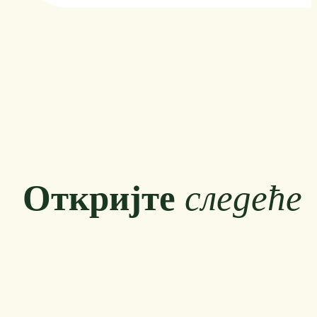
Откријте
следеће