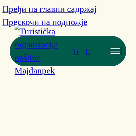
Пређи на главни садржај
Прескочи на подножје
Ћ
L