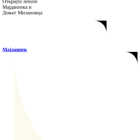
Откријте лепоте
Мајданпека и
Доњег Милановца
Мајданпек