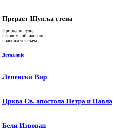
Прераст Шупља стена
Природно чудо,
вековима обликовано
воденим течењем
Детаљније
Лепенски Вир
Црква Св. апостола Петра и Павла
Бели Изворац