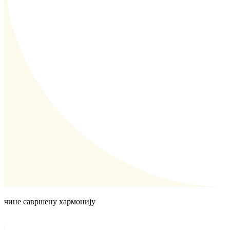
чине савршену хармонију