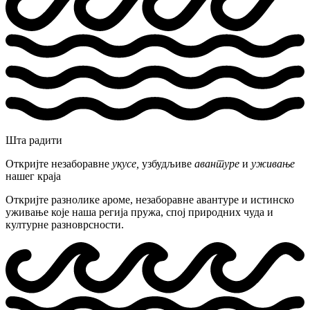
Шта радити
Откријте незаборавне
укусе,
узбудљиве
авантуре
и
уживање
нашег краја
Откријте разнолике ароме, незаборавне авантуре и истинско
уживање које наша регија пружа, спој природних чуда и
културне разноврсности.