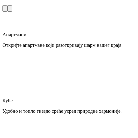
Апартмани
Откријте апартмане који разоткривају шарм нашег краја.
Куће
Удобно и топло гнездо среће усред природне хармоније.