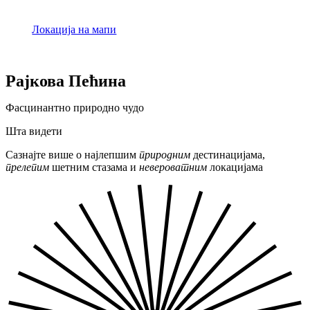
Локација на мапи
Рајкова Пећина
Фасцинантно природно чудо
Шта видети
Сазнајте више о најлепшим
природним
дестинацијама,
прелепим
шетним стазама и
невероватним
локацијама