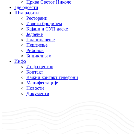
Црква Светог Николе
Где одсести
Шта радити
Ресторани
Излети бродићем
Кајаци и СУП даске
Једрење
Планинарење
Пешачење
Риболов
Бициклизам
Инфо
Инфо центар
Контакт
Важни контакт телефони
Манифестације
Новости
Документи