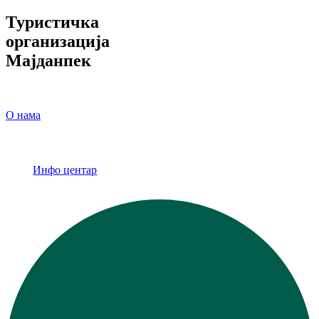
Туристичка
организација
Мајданпек
О нама
Инфо центар