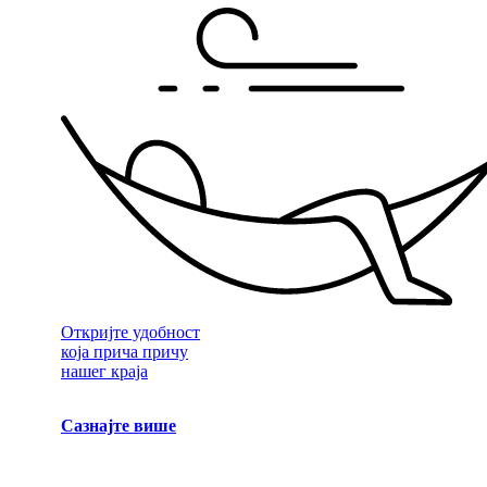
Откријте удобност
која прича причу
нашег краја
Сазнајте више