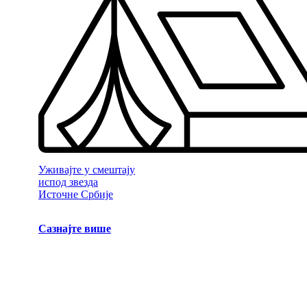
Уживајте у смештају
испод звезда
Источне Србије
Сазнајте више