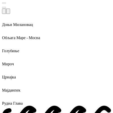
Доњи Милановац
Обљага Маре - Мосна
Голубиње
Мироч
Црнајка
Мајданпек
Рудна Глава