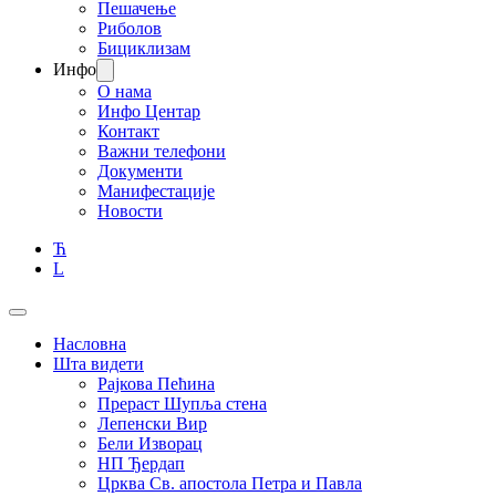
Пешачење
Риболов
Бициклизам
Инфо
О нама
Инфо Центар
Контакт
Важни телефони
Документи
Манифестације
Новости
Ћ
L
Насловна
Шта видети
Рајкова Пећина
Прераст Шупља стена
Лепенски Вир
Бели Изворац
НП Ђердап
Црква Св. апостола Петра и Павла