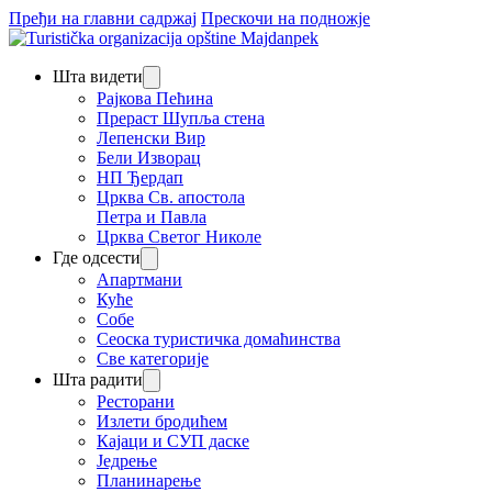
Пређи на главни садржај
Прескочи на подножје
Шта видети
Рајкова Пећина
Прераст Шупља стена
Лепенски Вир
Бели Изворац
НП Ђердап
Црква Св. апостола
Петра и Павла
Црква Светог Николе
Где одсести
Апартмани
Куће
Собе
Сеоска туристичка домаћинства
Све категорије
Шта радити
Ресторани
Излети бродићем
Кајаци и СУП даске
Једрење
Планинарење