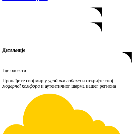
Детаљније
Где одсести
Пронађите свој мир у
удобним собама
и откријте спој
модерног комфора
и аутентичног шарма нашег региона