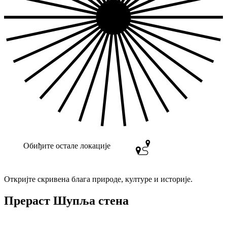
Обиђите остале локације
Откријте скривена блага природе, културе и историје.
Прераст Шупља стена