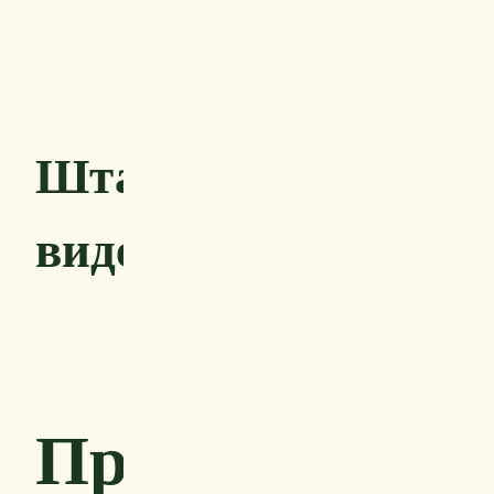
Шта
видети
Прераст