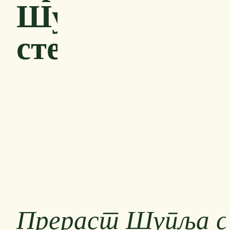
Шупља
стена
Прераст Шупља с