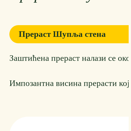
Прераст Шупља стена
Заштићена прераст налази се око
Импозантна висина прерасти која