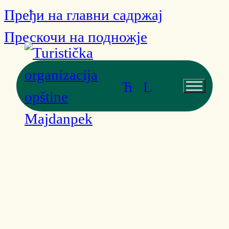
Пређи на главни садржај
Прескочи на подножје
Ћ
L