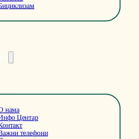
Бициклизам
фо
О нама
Инфо Центар
Контакт
Важни телефони