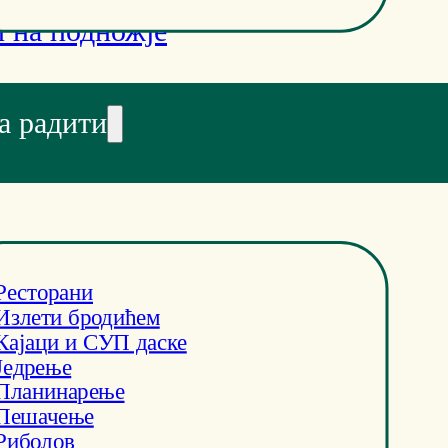
 на подножје
а радити
Ресторани
Излети бродићем
Кајаци и СУП даске
Једрење
Планинарење
Пешачење
Риболов