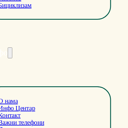
Бициклизам
фо
О нама
Инфо Центар
Контакт
Важни телефони