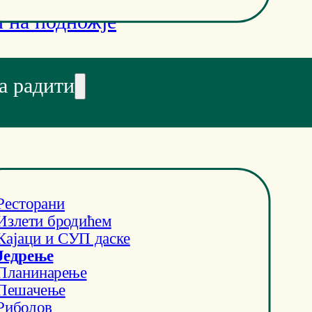
 на подножје
а радити
Ресторани
Излети бродићем
Кајаци и СУП даске
Једрење
Планинарење
Пешачење
Риболов