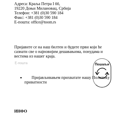
Адреса: Краља Петра I бб,
19220 Доњи Милановац, Србија
Телефон: +381 (0)30 590 184
Факс: +381 (0)30 590 184
Е-пошта: office@toom.rs
Пријавите се на наш билтен и будите први који ће
сазнати све о најновијим дешавањима, понудама и
вестима из нашег краја.
Пошаљи
Пријављивањем прихватате нашу Политику
приватности
ИНФО