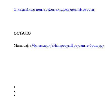
О нама
Инфо центар
Контакт
Документи
Новости
ОСТАЛО
Мапа сајта
Мултимедија
Импресум
Преузмите брошуру