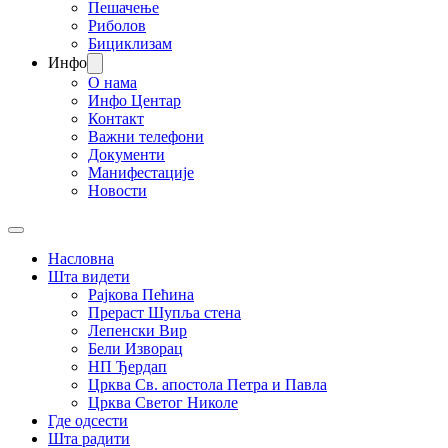
Пешачење
Риболов
Бициклизам
Инфо
О нама
Инфо Центар
Контакт
Важни телефони
Документи
Манифестације
Новости
Насловна
Шта видети
Рајкова Пећина
Прераст Шупља стена
Лепенски Вир
Бели Изворац
НП Ђердап
Црква Св. апостола Петра и Павла
Црква Светог Николе
Где одсести
Шта радити