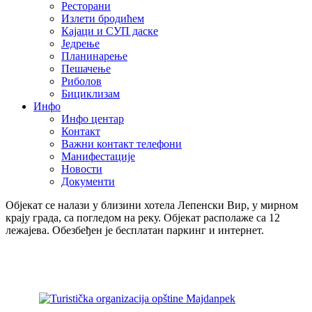
Ресторани
Излети бродићем
Кајаци и СУП даске
Једрење
Планинарење
Пешачење
Риболов
Бициклизам
Инфо
Инфо центар
Контакт
Важни контакт телефони
Манифестације
Новости
Документи
Објекат се налази у близини хотела Лепенски Вир, у мирном
крају града, са погледом на реку. Објекат располаже са 12
лежајева. Обезбеђен је бесплатан паркинг и интернет.