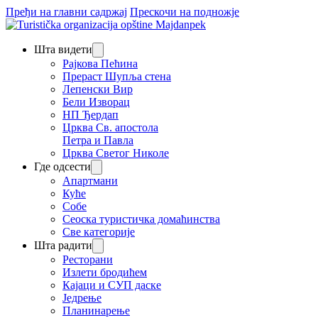
Пређи на главни садржај
Прескочи на подножје
Шта видети
Рајкова Пећина
Прераст Шупља стена
Лепенски Вир
Бели Изворац
НП Ђердап
Црква Св. апостола
Петра и Павла
Црква Светог Николе
Где одсести
Апартмани
Куће
Собе
Сеоска туристичка домаћинства
Све категорије
Шта радити
Ресторани
Излети бродићем
Кајаци и СУП даске
Једрење
Планинарење