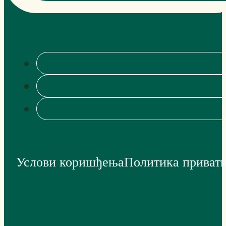
Услови коришђења
Политика приват