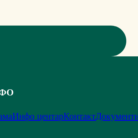
ФО
ама
Инфо центар
Контакт
Документ