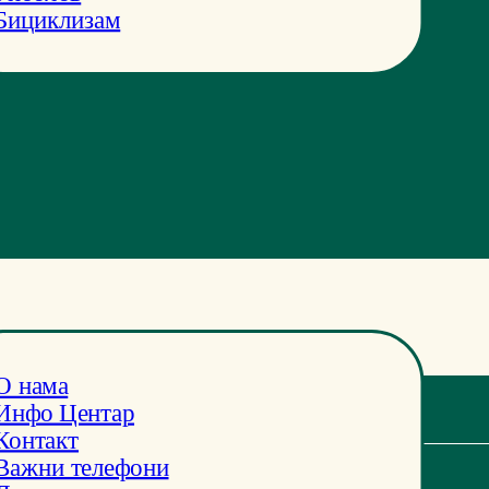
Бициклизам
фо
О нама
Инфо Центар
Контакт
Важни телефони