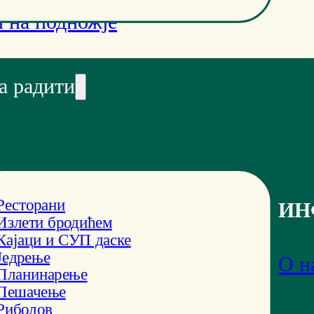
 на подножје
а радити
Ресторани
ИН
Излети бродићем
Кајаци и СУП даске
Једрење
О н
Планинарење
Пешачење
Риболов