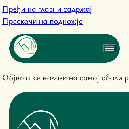
Пређи на главни садржај
Прескочи на подножје
Објекат се налази на самој обали 