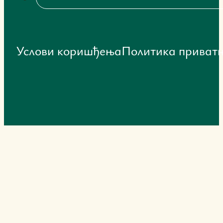
Услови коришђења
Политика приватн