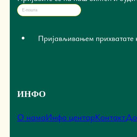
Пријављивањем прихватате 
ИНФО
О нама
Инфо центар
Контакт
До