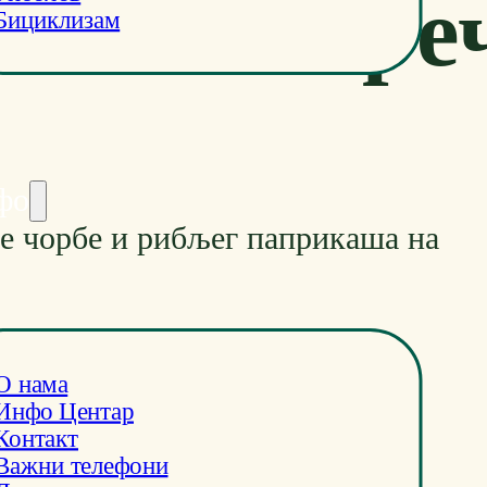
Поре
Бициклизам
фо
 чорбе и рибљег паприкаша на
О нама
Инфо Центар
Контакт
Важни телефони