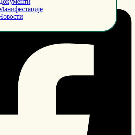
Документи
Манифестације
Новости