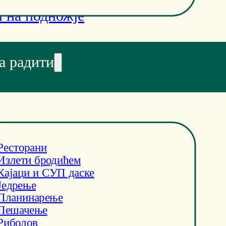
 на подножје
а радити
Ресторани
Излети бродићем
Кајаци и СУП даске
Једрење
Планинарење
Пешачење
Риболов