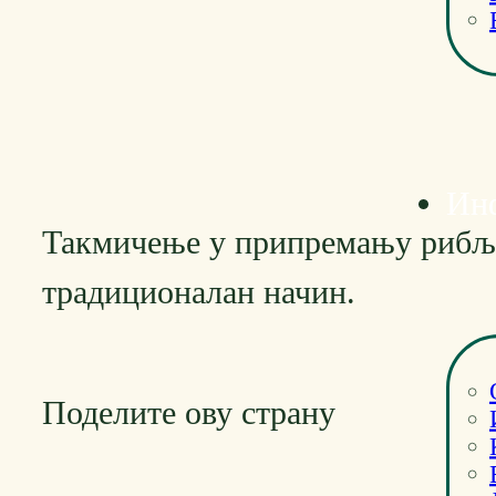
Ин
Такмичење у припремању рибље
традиционалан начин.
Поделите ову страну