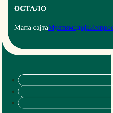
ОСТАЛО
Мапа сајта
Мултимедија
Импре