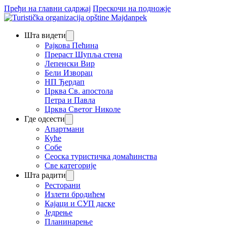
Пређи на главни садржај
Прескочи на подножје
Шта видети
Рајкова Пећина
Прераст Шупља стена
Лепенски Вир
Бели Изворац
НП Ђердап
Црква Св. апостола
Петра и Павла
Црква Светог Николе
Где одсести
Апартмани
Куће
Собе
Сеоска туристичка домаћинства
Све категорије
Шта радити
Ресторани
Излети бродићем
Кајаци и СУП даске
Једрење
Планинарење