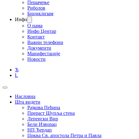
Пешачење
Риболов
Бициклизам
Инфо
О нама
Инфо Центар
Контакт
Важни телефони
Документи
Манифестације
Новости
Ћ
L
Насловна
Шта видети
Рајкова Пећина
Прераст Шупља стена
Лепенски Вир
Бели Изворац
НП Ђердап
Црква Св. апостола Петра и Павла