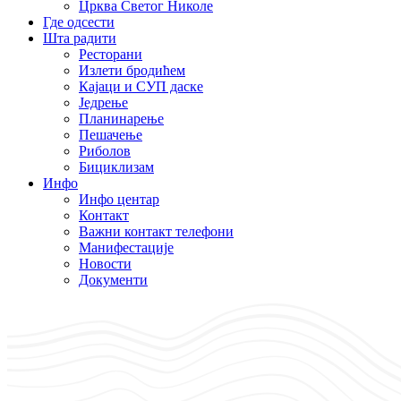
Црква Светог Николе
Где одсести
Шта радити
Ресторани
Излети бродићем
Кајаци и СУП даске
Једрење
Планинарење
Пешачење
Риболов
Бициклизам
Инфо
Инфо центар
Контакт
Важни контакт телефони
Манифестације
Новости
Документи