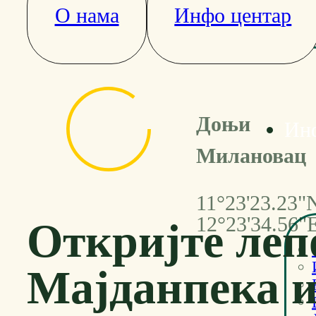
О нама
Инфо центар
Доњи Милановац
Доњи
Ин
Мајданпек
Милановац
11°23'23.23"
ГДЕ ДУНАВ И ПЛАНИН
12°23'34.56"
Откријте леп
ЗАГРЉАЈ ПРИРОДЕ
Мајданпека 
ЧИНЕ САВРШЕНУ