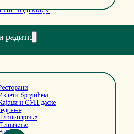
 на подножје
а радити
Ресторани
Излети бродићем
Кајаци и СУП даске
Једрење
Планинарење
Пешачење
Риболов